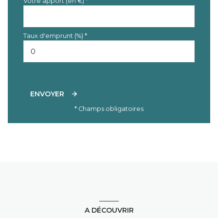
Votre apport (en €) *
Taux d'emprunt (%) *
ENVOYER
* Champs obligatoires
A DÉCOUVRIR