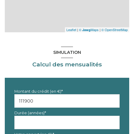
Leaflet
|
©
Maps
|
© OpenStreetMap
Jawg
SIMULATION
Calcul des mensualités
Montant du crédit (en €)*
Durée (années)*