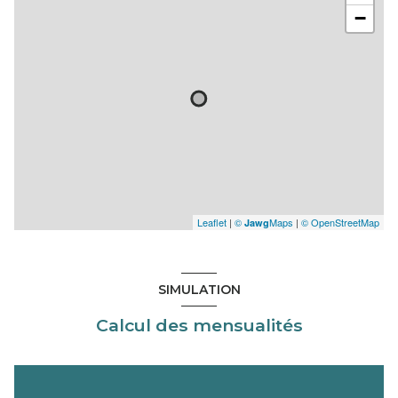
−
Leaflet
|
©
Maps
|
© OpenStreetMap
Jawg
SIMULATION
Calcul des mensualités